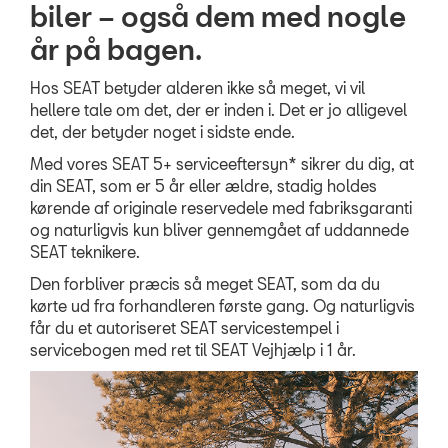
biler – også dem med nogle
år på bagen.
Ho
s SEAT betyder alderen ikke så meget, vi vil
hellere tale om det, der er inden i. Det er jo alligevel
det, der betyder noget i sidste ende.
Med vores SEAT 5+ serviceeftersyn
*
sikrer du dig, at
din SEAT, som er 5 år eller ældre, stadig holdes
kørende af originale reservedele med fabriksgaranti
og
naturlig
v
is
kun bliver gennemgået af uddannede
SEAT teknikere.
Den forbliver præcis så meget SEAT, som da du
kørte ud fra forhandleren første gang. Og naturligvis
får du et autoriseret
SEAT service
stempel i
servicebogen
med ret til
SEAT Vejhjælp i 1 år.