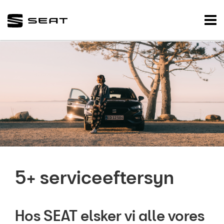
SEAT
Tog
nav
FORSIDE
BRUGTE BILER
VÆRKSTED
NYHEDER
TILBEHØR
OM OS
5+ serviceeftersyn
RESERVEDELE
Hos SEAT elsker vi alle vores